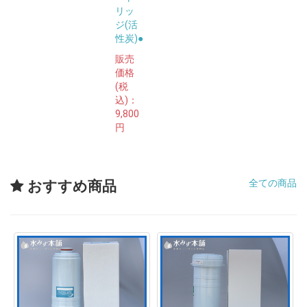
リッ
ジ(活
性炭)●
販売
価格
(税
込)：
9,800
円
全ての商品
おすすめ商品