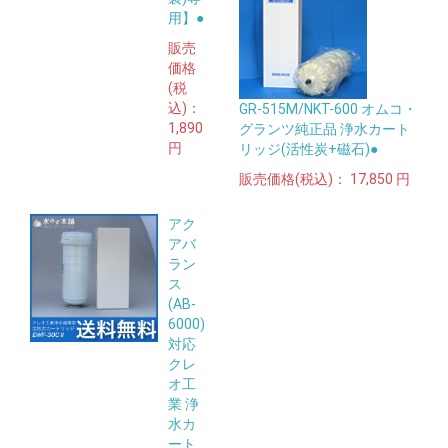
用】●
販売
価格
(税
込)：
GR-515M/NKT-600 オムコ・
1,890
グランツ純正品 浄水カート
円
リッジ(活性炭+磁石)●
販売価格(税込)：
17,850 円
アク
アバ
ラン
ス
(AB-
6000)
対応
クレ
オ工
業 浄
水カ
ート