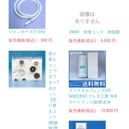
ツインホース(1.5m)
2WAY 切替コック 樹脂製
販売価格(税込)：
900 円
販売価格(税込)：
6,000 円
切り
替え
コッ
ク ア
ダプ
ター7
点セ
クリスタルフレンズ(CF-
ット
6000)対応 クレオ工業 浄水
【切
カートリッジ(鉛除去)●
り替
販売価格(税込)：
10,800 円
えコ
ック
(樹脂
製)専