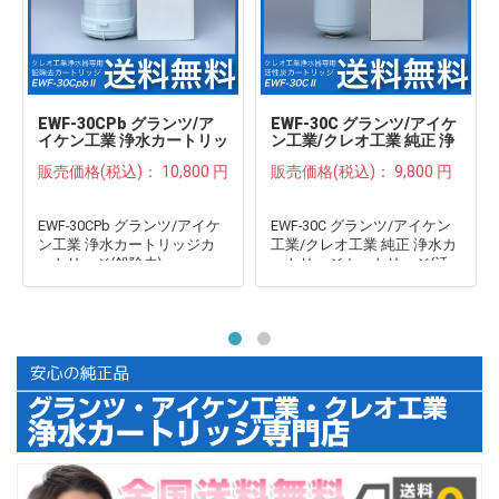
EWF-30CPb グランツ/ア
EWF-30C グランツ/アイケ
イケン工業 浄水カートリッ
ン工業/クレオ工業 純正 浄
ジカートリッジ(鉛除去)●
水カートリッジカートリッ
販売価格(税込)：
10,800 円
販売価格(税込)：
9,800 円
ジ(活性炭)●
EWF-30CPb グランツ/アイケ
EWF-30C グランツ/アイケン
ン工業 浄水カートリッジカ
工業/クレオ工業 純正 浄水カ
ートリッジ(鉛除去)
ートリッジカートリッジ(活
性炭)