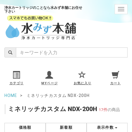
浄水カートリッジのことなら水みず本舗にお任せ
navig
下さい
カテゴリ
MYページ
お気に入り
カート
HOME
ミネリッチカスタム NDX-200H
ミネリッチカスタム NDX-200H
17件
の商品
価格順
新着順
表示件数