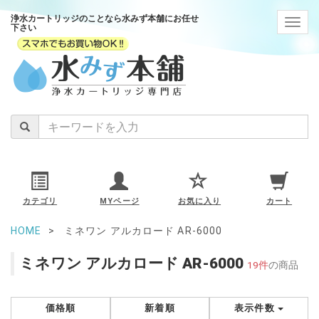
浄水カートリッジのことなら水みず本舗にお任せ
navig
下さい
カテゴリ
MYページ
お気に入り
カート
HOME
ミネワン アルカロード AR-6000
ミネワン アルカロード AR-6000
19件
の商品
価格順
新着順
表示件数