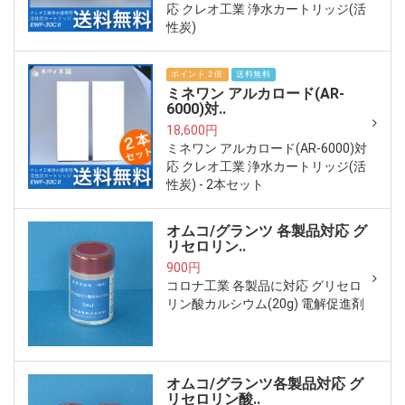
応 クレオ工業 浄水カートリッジ(活
性炭)
ポイント２倍
送料無料
ミネワン アルカロード(AR-
6000)対..
18,600円
ミネワン アルカロード(AR-6000)対
応 クレオ工業 浄水カートリッジ(活
性炭) - 2本セット
オムコ/グランツ 各製品対応 グ
リセロリン..
900円
コロナ工業 各製品に対応 グリセロ
リン酸カルシウム(20g) 電解促進剤
オムコ/グランツ各製品対応 グ
リセロリン酸..